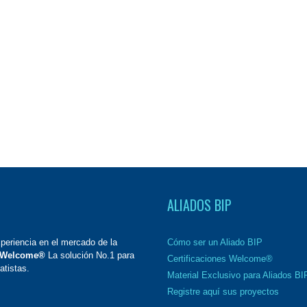
ALIADOS BIP
eriencia en el mercado de la
Cómo ser un Aliado BIP
Welcome®
La solución No.1 para
Certificaciones Welcome®
atistas.
Material Exclusivo para Aliados BI
Registre aquí sus proyectos