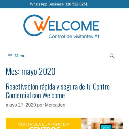
Saltar
WhatsApp Business
316 522 6251
al
contenido
Menu
Busca
Mes: mayo 2020
Reactivación rápida y segura de tu Centro
Comercial con Welcome
mayo 27, 2020
por
Mercadeo