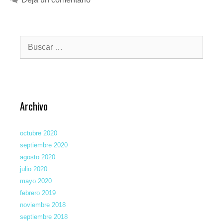
t
e
g
B
o
u
r
s
c
í
a
a
r
s
:
Archivo
octubre 2020
septiembre 2020
agosto 2020
julio 2020
mayo 2020
febrero 2019
noviembre 2018
septiembre 2018