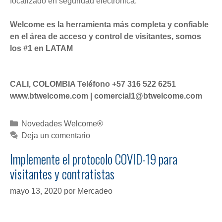
focalizado en seguridad electrónica.
Welcome es la herramienta más completa y confiable
en el área de acceso y control de visitantes, somos
los #1 en LATAM
CALI, COLOMBIA Teléfono +57 316 522 6251
www.btwelcome.com | comercial1@btwelcome.com
C
Novedades Welcome®
a
Deja un comentario
t
Implemente el protocolo COVID-19 para
e
visitantes y contratistas
g
o
mayo 13, 2020
por
Mercadeo
r
í
a