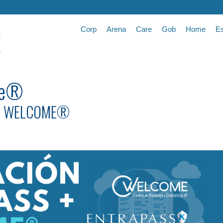
Corp
Arena
Care
Gob
Home
Es
me®
 + WELCOME®