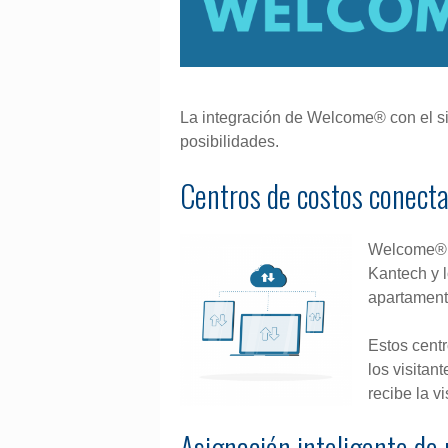
La integración de Welcome® con el 
posibilidades.
Centros de costos conecta
Welcome® t
Kantech y l
apartament
Estos centr
los visitan
recibe la vi
Asignación inteligente de