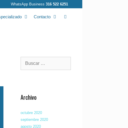
WhatsApp Business
316 522 6251
pecializado
Contacto
Buscar
B
u
s
c
a
r
:
Archivo
octubre 2020
septiembre 2020
agosto 2020