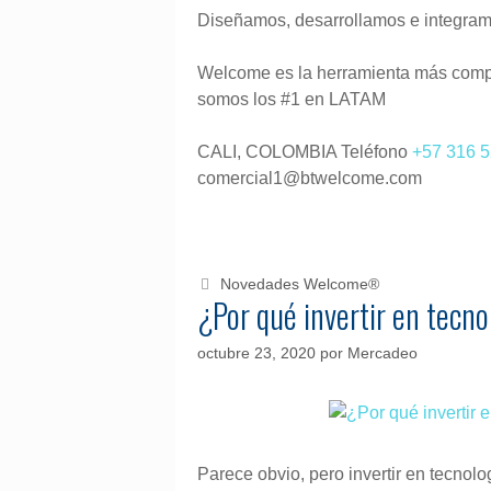
Diseñamos, desarrollamos e integramo
Welcome es la herramienta más complet
somos los #1 en LATAM
CALI, COLOMBIA Teléfono
+57 316 
comercial1@btwelcome.com
C
Novedades Welcome®
¿Por qué invertir en tecn
a
t
e
octubre 23, 2020
por
Mercadeo
g
o
r
í
a
Parece obvio, pero invertir en tecnol
s