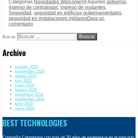
Categorías
Novedades Welcome®
Etiquetas
gobierno
,
ingreso de contratistas
,
ingreso de visitantes
,
Seguridad
,
seguridad en edificios gubernamentales
,
seguridad en instalaciones militares
Deja un
comentario
Buscar:
Archivo
octubre 2020
septiembre 2020
agosto 2020
julio 2020
mayo 2020
febrero 2019
noviembre 2018
septiembre 2018
junio 2018
mayo 2018
BEST TECHNOLOGIES
Compañía Colombiana con más de 20 años de experiencia en el mercado